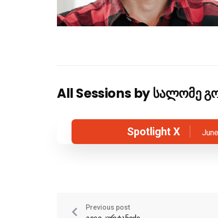
All Sessions by სალომე 
Spotlight X
June
Previous post